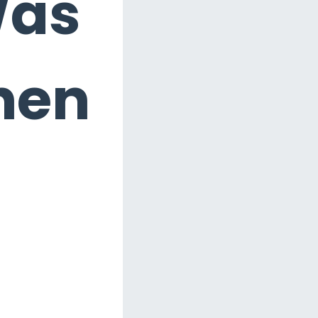
Was
nnen