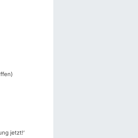
ffen)
ng jetzt!‘