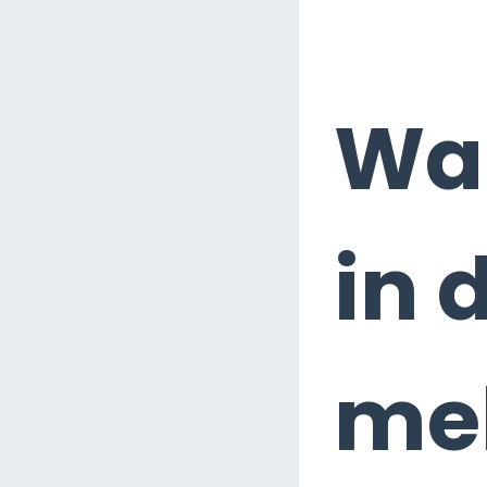
Wa
in 
meh