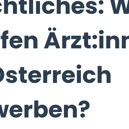
htliches: 
fen Ärzt:i
Österreich
werben?