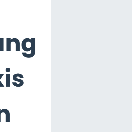
ung
xis
n