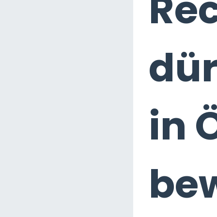
Rec
dür
in 
be