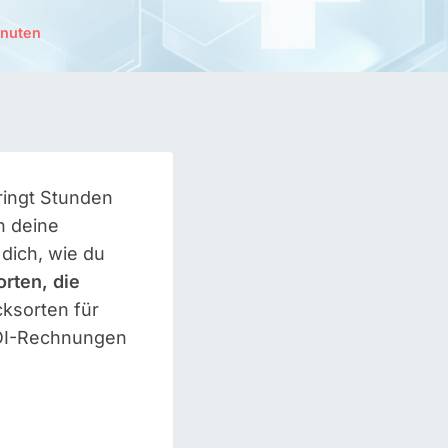
nuten
ringt Stunden
n deine
 dich, wie du
rten, die
cksorten für
 ROI-Rechnungen