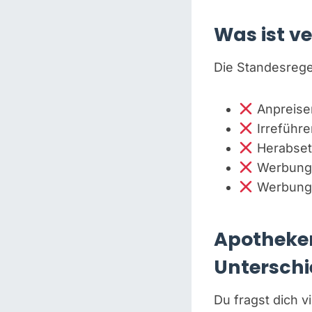
Was ist v
Die Standesrege
Anpreise
Irreführ
Herabset
Werbung m
Werbung f
Apotheken
Unterschi
Du fragst dich v