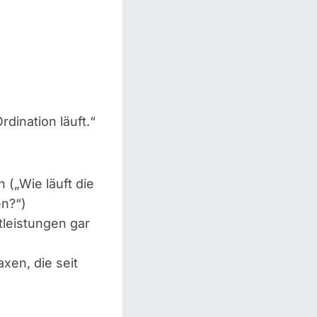
dination läuft.“
 („Wie läuft die
en?“)
tleistungen gar
axen, die seit