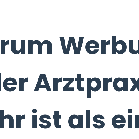
rum Werb
der Arztpra
r ist als ei